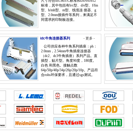
尺寸符合IEC603-C标准和DIN41612
上海世博会门
标准，其中包括有b/c型、d/e型、f/fm
型、h/mh型、m型、线缆连 接器、g
型、2.0mm接插件等系列，来满足不
同需求的印制板连接。
idc牛角连接器系列
- 更多 -
公司供应各种牛角系列插座：ph：
2.0mm，2.54mm牛角插座连接器
（dc2、dc3牛角插座）系列产品。直
插型，贴片型。角度90度，180度。
白色 和黑色。接触点数
64p/50p/40p/34p/26p/20p/10p。产品符
合rohs环保要求，且通过sgs测试。